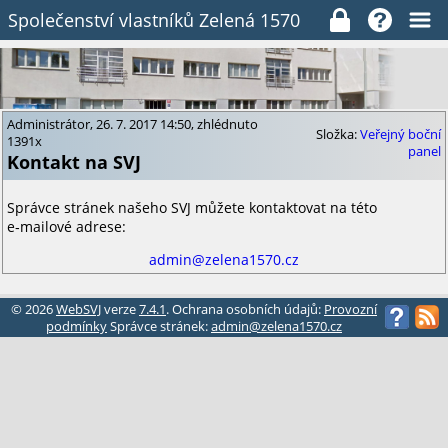
Společenství vlastníků Zelená 1570
Administrátor, 26. 7. 2017 14:50, zhlédnuto
Složka:
Veřejný boční
1391x
panel
Kontakt na SVJ
Správce stránek našeho SVJ můžete kontaktovat na této
e‑mailové adrese:
admin@zelena1570.cz
© 2026
WebSVJ
verze
7.4.1
. Ochrana osobních údajů:
Provozní
podmínky
Správce stránek:
admin@zelena1570.cz